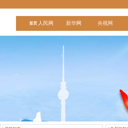
人民
网
新华
网
央视
网
首页