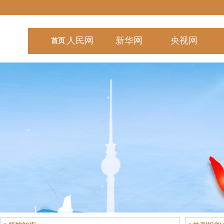
人民
网
新华
网
央视
网
首页