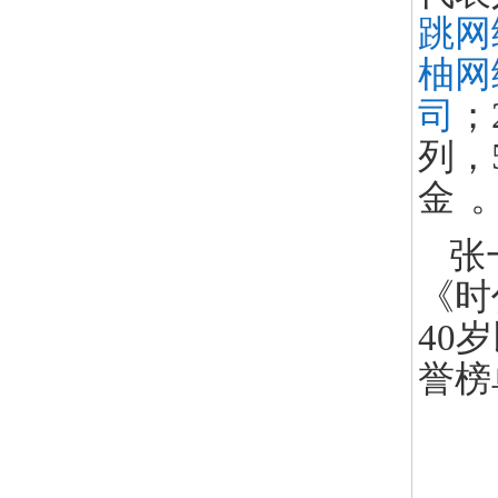
跳网
柚网
司
；
列
，
金
张
《时
40
誉榜