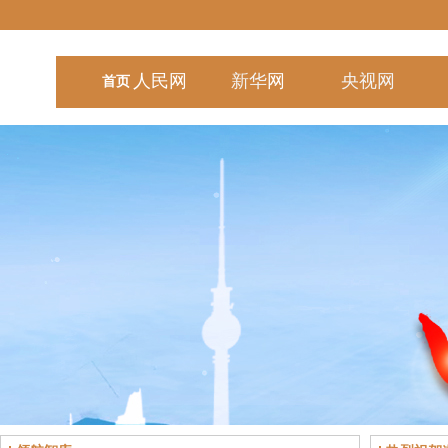
人民
网
新华
网
央视
网
首页