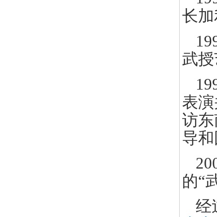
长加
1
武授
1
表演
访东
导和
2
的“
经