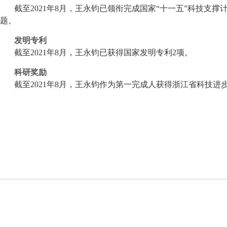
截至2021年8月，王永钧已领衔完成国家“十一五”科技支撑
题。
发明专利
截至2021年8月，王永钧已获得国家发明专利2项。
科研奖励
截至2021年8月，王永钧作为第一完成人获得浙江省科技进
本站所刊登的华医铭爵各种新闻﹑信息和各种专题专栏资料，均为华医铭爵
要链接 版权声明 法律顾问 广告服务 技术服
务中心 新华云 | 违法和不良信息