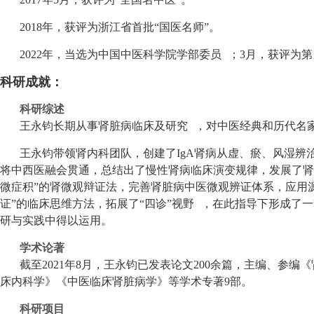
2018年，获评为浙江省首批“国医名师”。
2022年，当选为中国中医科学院学部委员
；3月，获评为第
科研成就：
科研综述
王永钧长期从事肾脏病临床及研究
，对中医经典和历代名
王永钧带领肾内科团队，创建了IgA肾病从虚、瘀、风湿辨
将中西医融会贯通，总结出了慢性肾病临床演变规律，发展了肾
微症积”的肾微观辩证法，完善肾脏病中医微观辨证体系，应用源
证”的临床思维方法，拓展了“四诊”视野
，在此指导下形成了一
研与实践中得以运用。
学术论著
截至2021年8月，王永钧已发表论文200余篇，主编、参
床内科学》《中医临床肾脏病学》等学术专著9部。
科研项目