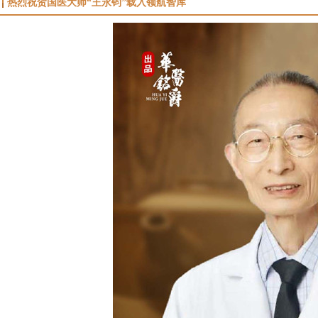
热烈祝贺国医大师“王永钧”载入领航智库