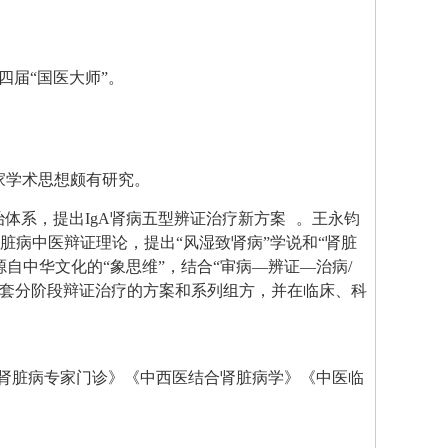
四届“国医大师”。
家学术思想颇有研究。
治体系，提出IgA肾病五型辨证治疗新方案
。王永钧
脏病中医辩证理论，提出“风湿致肾病”学说和“肾脏
自中华文化的“象思维”，结合“审病—辨证—治病/
套分阶段辩证治疗的方案和系列组方，并在临床、科
编《肾脏病专家门诊》《中西医结合肾脏病学》《中医临