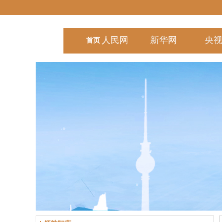
人民
网
新华
网
央
首页