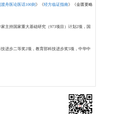
刘渡舟医论医话100则
》《
经方临证指南
》《金匮要略
学家主持国家重大基础研究（973项目）计划2项，国
科技进步二等奖2项，教育部科技进步奖5项，中华中
版权所有，未经协议授权禁止下载使用。
举报电话：（010）57155789
023030614号-1