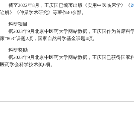
截至2022年8月，王庆国已编著出版《实用中医临床学》《
诠解》《仲景学术研究》等著作40余部。
科研项目
据2023年9月北京中医药大学网站数据，王庆国作为首席科
家“863”课题2项，国家自然科学基金课题4项。
科研奖励
据2023年9月北京中医药大学网站数据，王庆国已获得国家
医药学会科学技术奖6项。
本站所刊登的华医铭爵各种新闻﹑信息和各种专题专栏资料，均为华医铭爵
要链接 版权声明 法律顾问 广告服务 技术服
务中心 新华云 | 违法和不良信息
14-2025 ALL RIGHTS RESERVED 华医铭爵 版权所有. 备案号：京ICP备2