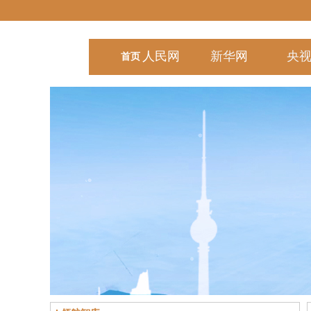
人民
网
新华
网
央
首页